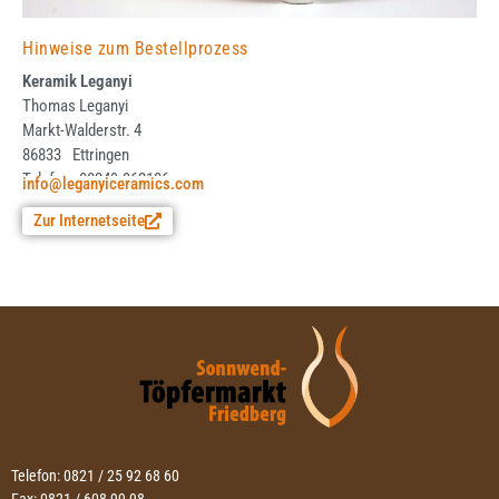
Hinweise zum Bestellprozess
Keramik Leganyi
Thomas Leganyi
Markt-Walderstr. 4
86833
Ettringen
Telefon: 08249-962186
info@leganyiceramics.com
Zur Internetseite
Telefon: 0821 / 25 92 68 60