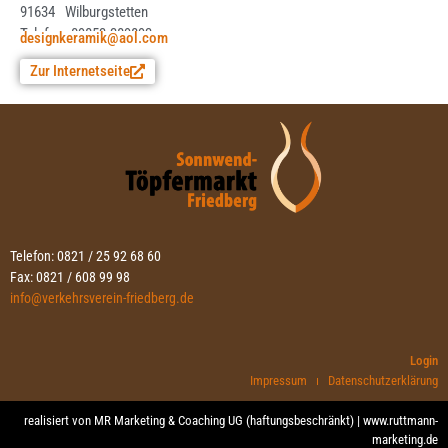
91634
Wilburgstetten
Telefon: 09853-389893
designkeramik@aol.com
Zur Internetseite
Telefon: 0821 / 25 92 68 60
Fax: 0821 / 608 99 98
info@verkehrsverein-friedberg.de
Login
Impressum
Datenschutzerklärung
realisiert von MR Marketing & Coaching UG (haftungsbeschränkt) |
www.ruttmann-
marketing.de