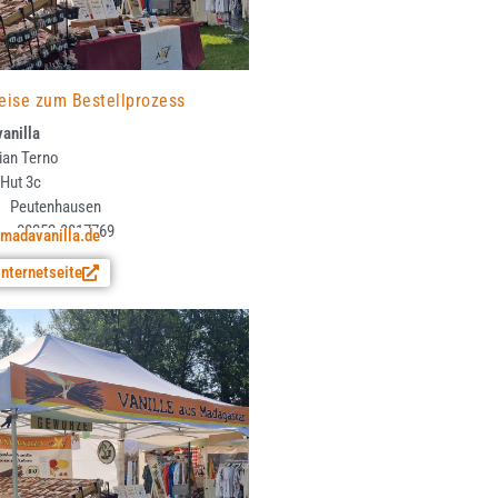
eise zum Bestellprozess
anilla
ian Terno
 Hut 3c
Peutenhausen
on: 08252-8817769
madavanilla.de
Internetseite