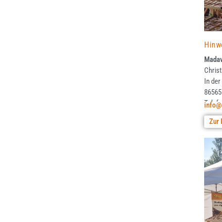
Hinw
Madav
Christ
In der
86565
Telef
info@
Zur 