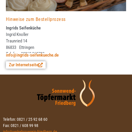
Hinweise zum Bestellprozess
Ingrids Seifenküche
Ingrid Knoller
Traunried 14
86833
Ettringen
Telefon: 08262 968730
info@ingrids-seifenkueche.de
Zur Internetseite
Telefon: 0821 / 25 92 68 60
Fax: 0821 / 608 99 98
info@verkehrsverein-friedberg.de