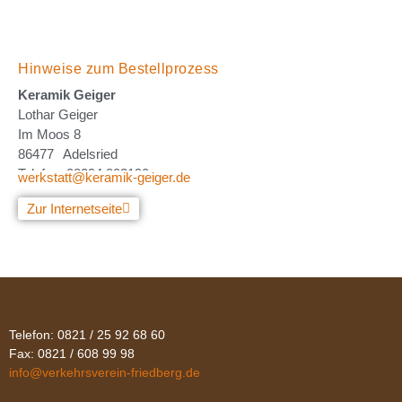
Hinweise zum Bestellprozess
Keramik Geiger
Lothar Geiger
Im Moos 8
86477
Adelsried
Telefon: 08294 803190
werkstatt@keramik-geiger.de
Zur Internetseite
Telefon: 0821 / 25 92 68 60
Fax: 0821 / 608 99 98
info@verkehrsverein-friedberg.de